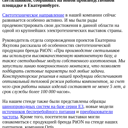
светильников, собранных на новой производственной
площадке в Екатеринбурге.
Светотехническое направление
в нашей компании сейчас
развивается особенно активно. И мы были рады
продемонстрировать свои достижения в данной области на
одной из крупнейших электротехнических выставок страны.
Руководитель отдела сопровождения проектов Екатерина
Якупова рассказала об особенностях светотехнической
продукции бренда PitON:
«При производстве светильников
мы используем высококачественную компонентную базу, а
также светодиодные модули собственного изготовления. Мы
запустили линию поверхностного монтажа, что позволяет
подбирать световые параметры под любые задачи.
Конструкторские решения в нашей продукции обеспечивают
оптимальный тепловой режим работы компонентов, за счет
чего срок работы наших изделий составляет не менее 5 лет, а
срок службы более 100 000 часов».
На нашем стенде также были представлены образцы
шинопроводных систем на базе серии Е3
, новые модели
источников бесперебойного питания
и
преобразователи
частоты
. Кроме того, посетители выставки могли
ознакомиться с продукцией бренда PitON на стенде наших
партнеров, компания Ortis.